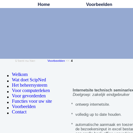
Home
Voorbeelden
U bent nu hier:
Voorbeelden
<<
4
Welkom
Wat doet ScipNed
Het beheersysteem
Voor computerleken
Internetsite technisch seminar/e
Doelgroep: zakelijk eindgebruiker
Voor gevorderden
Functies voor uw site
*
ontwerp internetsite.
Voorbeelden
Contact
*
volledig up to date houden.
*
automatische aanmaak en toezen
de bezoekersinput in excel besta