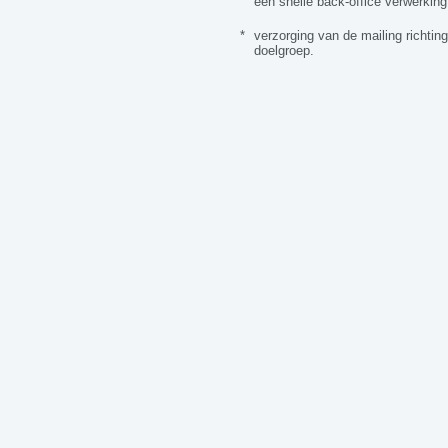
een snelle back-office verwerking
*
verzorging van de mailing richting
doelgroep.