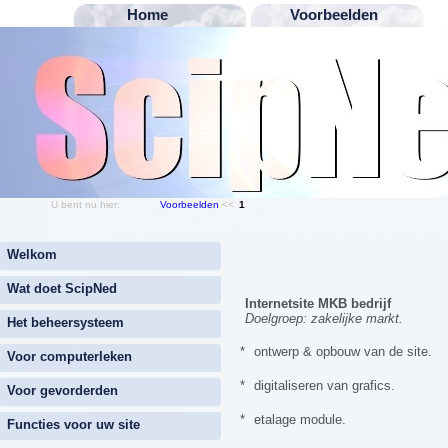
Home
Voorbeelden
U bent nu hier:
Voorbeelden
<<
1
Welkom
Wat doet ScipNed
Internetsite MKB bedrijf
Doelgroep: zakelijke markt.
Het beheersysteem
*
ontwerp & opbouw van de site.
Voor computerleken
*
digitaliseren van grafics.
Voor gevorderden
*
etalage module.
Functies voor uw site