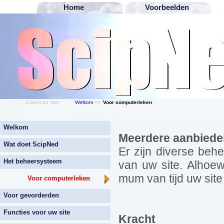
Home
Voorbeelden
U bent nu hier:
Welkom
<<
Voor computerleken
Welkom
Meerdere aanbiede
Wat doet ScipNed
Er zijn diverse be
Het beheersysteem
van uw site. Alhoew
mum van tijd uw site 
Voor computerleken
Voor gevorderden
Functies voor uw site
Kracht